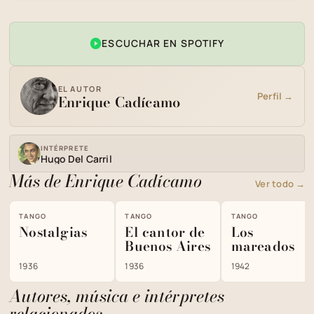
ESCUCHAR EN SPOTIFY
EL AUTOR
Perfil →
Enrique Cadícamo
INTÉRPRETE
Hugo Del Carril
Más de Enrique Cadícamo
Ver todo →
TANGO
TANGO
TANGO
Nostalgias
El cantor de
Los
Buenos Aires
mareados
1936
1936
1942
Autores, música e intérpretes
relacionados