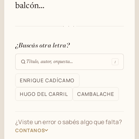
balcón...
· · ·
¿Buscás otra letra?
/
Buscar
en
ENRIQUE CADÍCAMO
el
HUGO DEL CARRIL
CAMBALACHE
archivo
¿Viste un error o sabés algo que falta?
CONTANOS