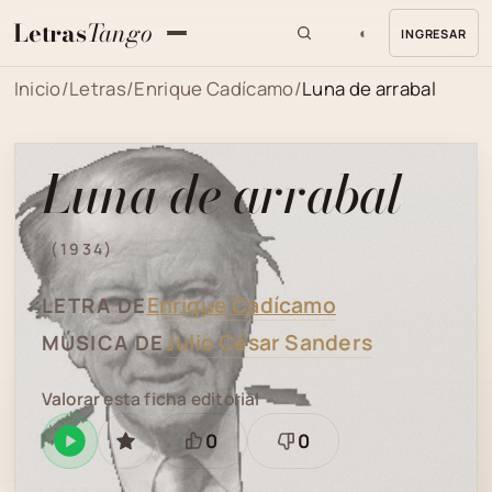
Letras
Tango
◐
INGRESAR
MENU
Inicio
/
Letras
/
Enrique Cadícamo
/
Luna de arrabal
Luna de arrabal
(1934)
Enrique Cadícamo
LETRA DE
Julio César Sanders
MÚSICA DE
Valorar esta ficha editorial
0
0
Reproducir
GUARDAR
Está
Necesita
en
bien
revisión