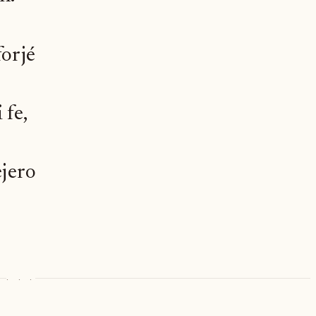
forjé
 fe,
ejero
· · ·