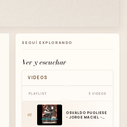
SEGUÍ EXPLORANDO
Ver y escuchar
VIDEOS
OSVALDO PUGLIESE - JORGE
PLAYLIST
3 VIDEOS
MACIEL - NO ME HABLEN DE
ELLA - TANGO
OSVALDO PUGLIESE
01
- JORGE MACIEL -
NO ME HABLEN DE
ELLA - TANGO