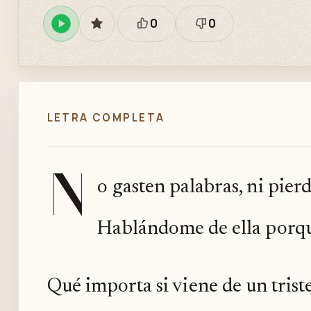
0
0
Reproducir
GUARDAR
Está
Necesita
en
bien
revisión
Spotify
LETRA COMPLETA
N
o gasten palabras, ni pier
Hablándome de ella porque
Qué importa si viene de un trist