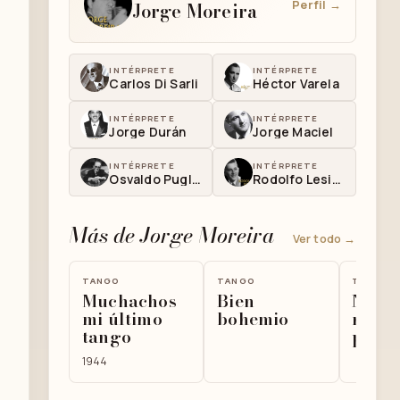
Perfil →
Jorge Moreira
INTÉRPRETE
INTÉRPRETE
Carlos Di Sarli
Héctor Varela
INTÉRPRETE
INTÉRPRETE
Jorge Durán
Jorge Maciel
INTÉRPRETE
INTÉRPRETE
Osvaldo Pugliese
Rodolfo Lesica
Más de Jorge Moreira
Ver todo →
TANGO
TANGO
TANGO
Muchachos
Bien
No la
mi último
bohemio
mald
tango
por D
1944