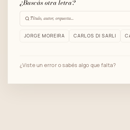
¿Buscás otra letra?
Buscar
en
JORGE MOREIRA
CARLOS DI SARLI
C
el
archivo
¿Viste un error o sabés algo que falta?