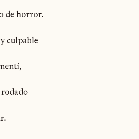
o de horror.
y culpable
mentí,
e rodado
r.