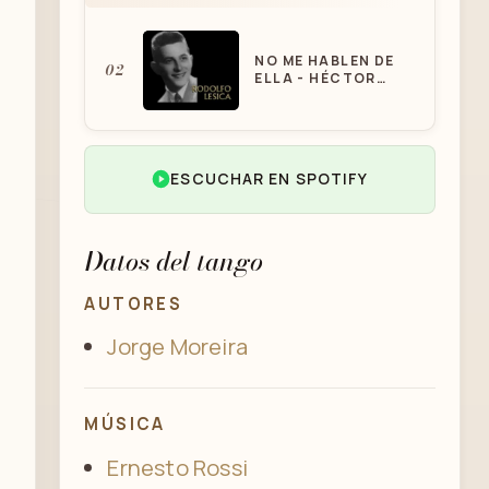
NO ME HABLEN DE
02
ELLA - HÉCTOR
VARELA Y RODOLFO
LESICA
ELIO ROCA - NO ME
ESCUCHAR EN SPOTIFY
03
HABLEN DE ELLA -
TANGO
Datos del tango
AUTORES
Jorge Moreira
MÚSICA
Ernesto Rossi