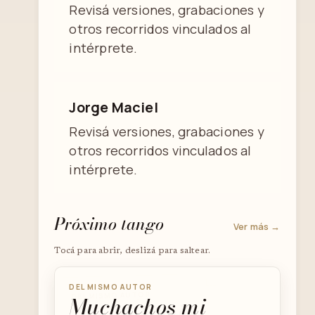
Revisá versiones, grabaciones y
otros recorridos vinculados al
intérprete.
Jorge Maciel
Revisá versiones, grabaciones y
otros recorridos vinculados al
intérprete.
Próximo tango
Ver más →
Tocá para abrir, deslizá para saltear.
DEL MISMO AUTOR
DEL MISMO AUTOR
Muchachos mi
DEL MISMO AUTOR
Bien bohemio