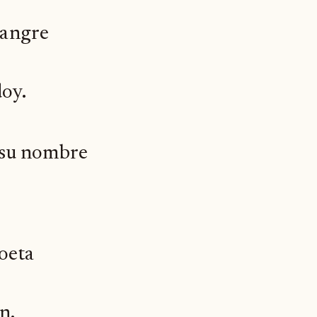
sangre
doy.
 su nombre
poeta
n.