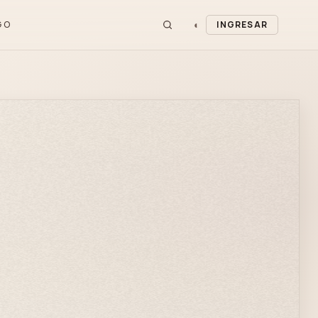
◐
GO
INGRESAR