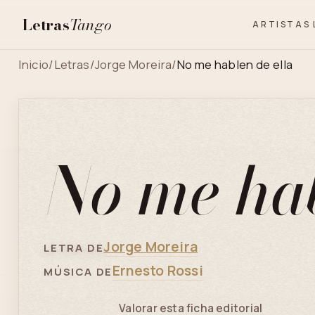
Letras
Tango
ARTISTAS
Inicio
/
Letras
/
Jorge Moreira
/
No me hablen de ella
No me hab
Jorge Moreira
LETRA DE
Ernesto Rossi
MÚSICA DE
Valorar esta ficha editorial