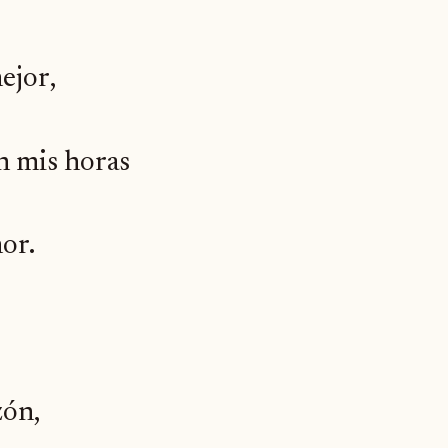
ejor,
n mis horas
or.
zón,