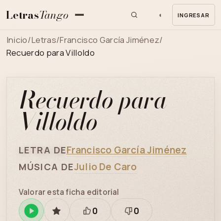
Letras
Tango
◐
INGRESAR
MENU
Inicio
/
Letras
/
Francisco García Jiménez
/
Recuerdo para Villoldo
Recuerdo para
Villoldo
Francisco García Jiménez
LETRA DE
Julio De Caro
MÚSICA DE
Valorar esta ficha editorial
0
0
Reproducir
GUARDAR
Está
Necesita