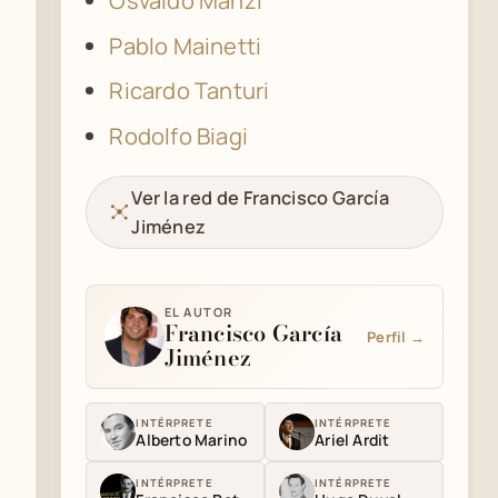
Osvaldo Manzi
Pablo Mainetti
Ricardo Tanturi
Rodolfo Biagi
Ver la red de Francisco García
Jiménez
EL AUTOR
Francisco García
Perfil →
Jiménez
INTÉRPRETE
INTÉRPRETE
Alberto Marino
Ariel Ardit
INTÉRPRETE
INTÉRPRETE