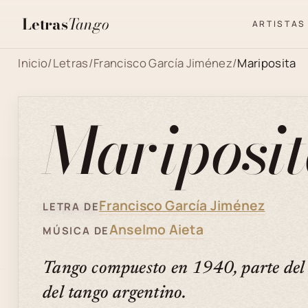
Letras
Tango
ARTISTAS
Inicio
/
Letras
/
Francisco García Jiménez
/
Mariposita
Mariposi
Francisco García Jiménez
LETRA DE
Anselmo Aieta
MÚSICA DE
Tango compuesto en 1940, parte del 
del tango argentino.