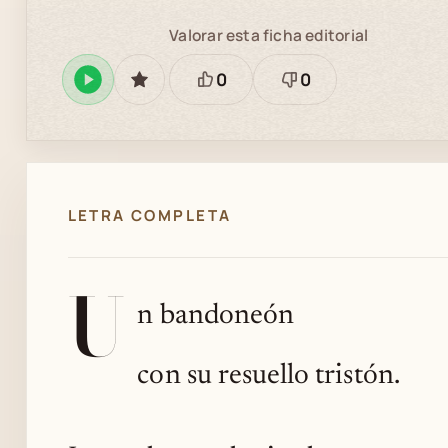
Valorar esta ficha editorial
0
0
Reproducir
GUARDAR
Está
Necesita
en
bien
revisión
Spotify
LETRA COMPLETA
U
n bandoneón
con su resuello tristón.