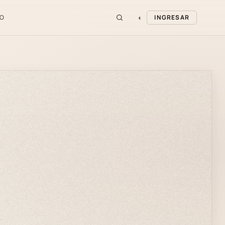
◐
O
INGRESAR