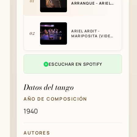
01
ARRANQUE - ARIEL
ARDIT - MARIPOSITA
- TANGO
ARIEL ARDIT -
02
MARIPOSITA (VIDEO
OFICIAL)
MARIPOSITA - DE
ESCUCHAR EN SPOTIFY
03
LOS DOS TANGO DÚO
- TANGO
Datos del tango
AÑO DE COMPOSICIÓN
1940
AUTORES