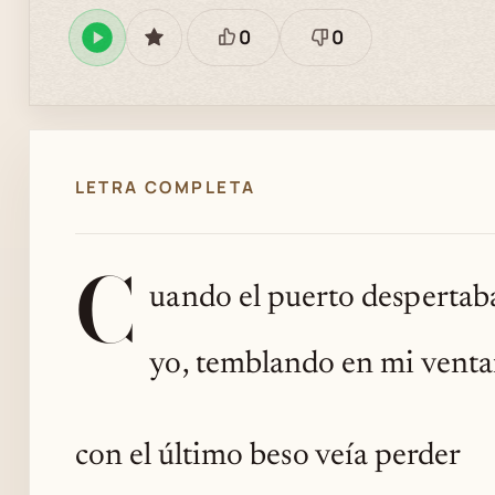
0
0
Reproducir
GUARDAR
Está
Necesita
en
bien
revisión
Spotify
LETRA COMPLETA
C
uando el puerto despertab
yo, temblando en mi venta
con el último beso veía perder