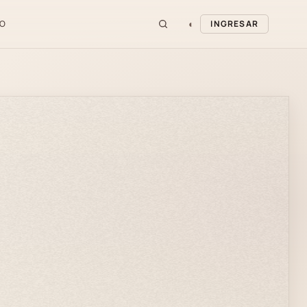
◐
O
INGRESAR