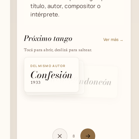
título, autor, compositor o
intérprete.
Próximo tango
Ver más →
Tocá para abrir, deslizá para saltear.
DEL MISMO AUTOR
DEL MISMO AUTOR
Confesión
DEL MISMO AUTOR
Desencanto
Alma de Bandoneón
1933
1936
1935
8