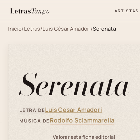
Letras
Tango
ARTISTAS
Inicio
/
Letras
/
Luis César Amadori
/
Serenata
Serenata
Luis César Amadori
LETRA DE
Rodolfo Sciammarella
MÚSICA DE
Valorar esta ficha editorial