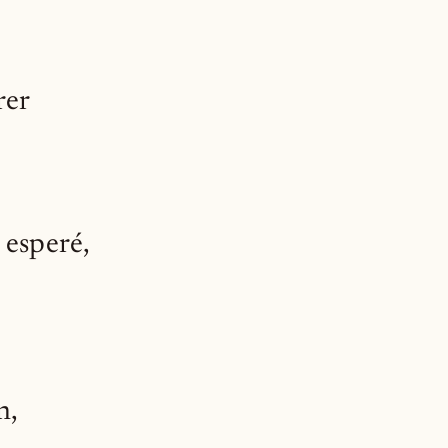
rer
 esperé,
n,