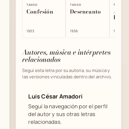
TANGO
TANGO
TANGO
Confesión
Desencanto
Alma
Band
1933
1936
1935
Autores, música e intérpretes
relacionados
Seguí esta letra por su autoría, su música y
las versiones vinculadas dentro del archivo.
Luis César Amadori
Seguí la navegación por el perfil
del autor y sus otras letras
relacionadas.