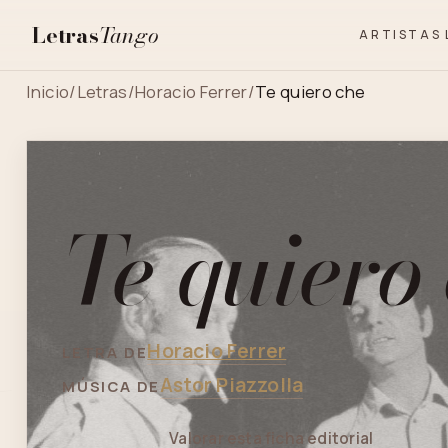
Letras
Tango
ARTISTAS
Inicio
/
Letras
/
Horacio Ferrer
/
Te quiero che
Te quiero
Horacio Ferrer
LETRA DE
Astor Piazzolla
MÚSICA DE
Valorar esta ficha editorial