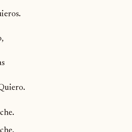
uieros.
o,
as
 Quiero.
 che.
 che.