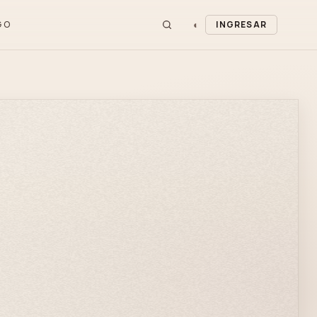
◐
GO
INGRESAR