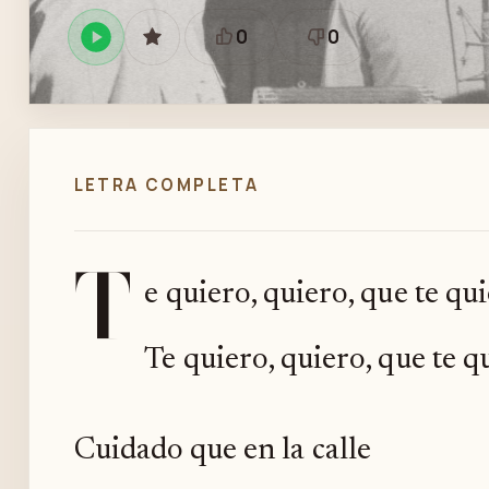
0
0
Reproducir
GUARDAR
Está
Necesita
en
bien
revisión
Spotify
LETRA COMPLETA
T
e quiero, quiero, que te qui
Te quiero, quiero, que te qu
Cuidado que en la calle