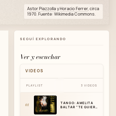
Astor Piazzolla
y
Horacio Ferrer
, circa
1970. Fuente: Wikimedia Commons.
SEGUÍ EXPLORANDO
Ver y escuchar
VIDEOS
TANGO: AMELITA BALTAR "TE
PLAYLIST
3 VIDEOS
QUIERO CHE"
TANGO: AMELITA
01
BALTAR "TE QUIERO
CHE"