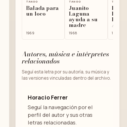
TANGO
TANGO
TANGO
Balada para
Juanito
Los
un loco
Laguna
Parag
ayuda a su
Buen
madre
Aires
1969
1968
1971
Autores, música e intérpretes
relacionados
Seguí esta letra por su autoría, su música y
las versiones vinculadas dentro del archivo.
Horacio Ferrer
Seguí la navegación por el
perfil del autor y sus otras
letras relacionadas.