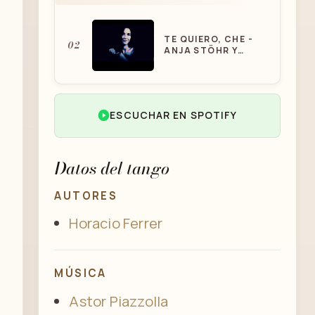
TE QUIERO, CHE -
02
ANJA STÖHR Y
PIANO
ESCUCHAR EN SPOTIFY
03
TE QUIERO, CHE
Datos del tango
AUTORES
Horacio Ferrer
MÚSICA
Astor Piazzolla