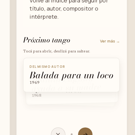
Volvé al índice para seguir por
título, autor, compositor o
intérprete.
Próximo tango
Ver más →
Tocá para abrir, deslizá para saltear.
DEL MISMO AUTOR
Balada para un loco
DEL MISMO AUTOR
DEL MISMO AUTOR
Juanito Laguna
Los Paraguas de
ayuda a su madre
1969
Buenos Aires
1971
1968
8