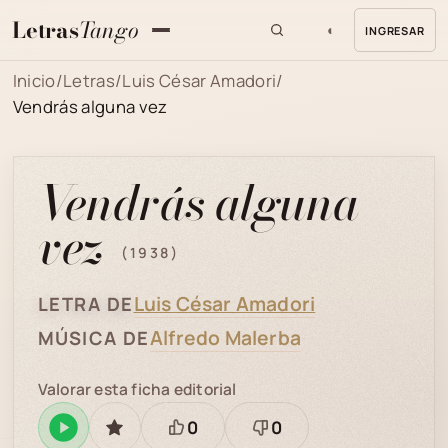
Letras
Tango
◐
INGRESAR
MENU
Inicio
/
Letras
/
Luis César Amadori
/
Vendrás alguna vez
Vendrás alguna
vez
(1938)
Luis César Amadori
LETRA DE
Alfredo Malerba
MÚSICA DE
Valorar esta ficha editorial
0
0
Reproducir
GUARDAR
Está
Necesita