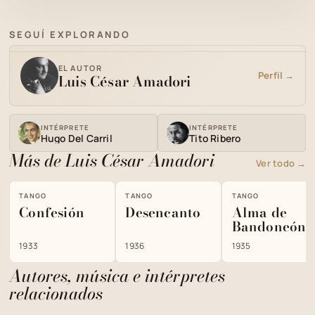
SEGUÍ EXPLORANDO
EL AUTOR
Perfil →
Luis César Amadori
INTÉRPRETE
INTÉRPRETE
Hugo Del Carril
Tito Ribero
Más de Luis César Amadori
Ver todo →
TANGO
TANGO
TANGO
Confesión
Desencanto
Alma de
Bandoneón
1933
1936
1935
Autores, música e intérpretes
relacionados