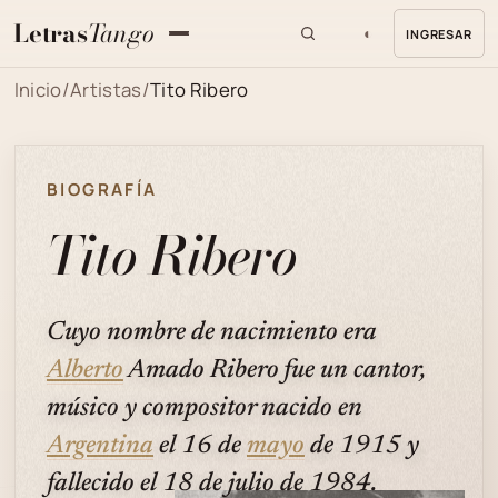
Letras
Tango
◐
INGRESAR
MENU
Inicio
/
Artistas
/
Tito Ribero
BIOGRAFÍA
Tito Ribero
Cuyo nombre de nacimiento era
Alberto
Amado Ribero fue un cantor,
músico y compositor nacido en
Argentina
el 16 de
mayo
de 1915 y
fallecido el 18 de julio de 1984.