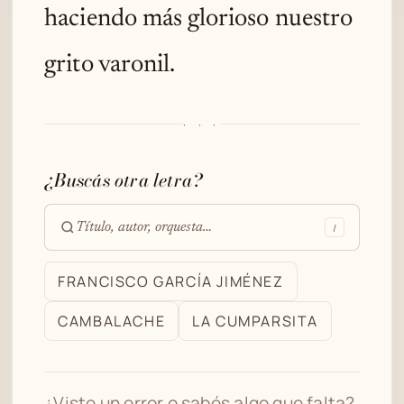
haciendo más glorioso nuestro
grito varonil.
· · ·
¿Buscás otra letra?
/
Buscar
en
FRANCISCO GARCÍA JIMÉNEZ
el
CAMBALACHE
LA CUMPARSITA
archivo
¿Viste un error o sabés algo que falta?