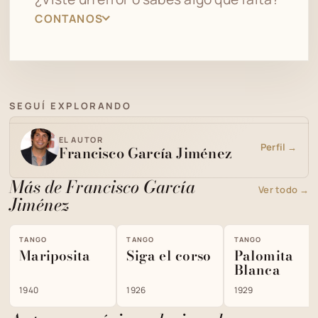
CONTANOS
SEGUÍ EXPLORANDO
EL AUTOR
Perfil →
Francisco García Jiménez
Más de Francisco García
Ver todo →
Jiménez
TANGO
TANGO
TANGO
Mariposita
Siga el corso
Palomita
Blanca
1940
1926
1929