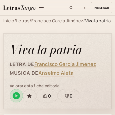
Letras
Tango
◐
INGRESAR
MENU
Inicio
/
Letras
/
Francisco García Jiménez
/
Viva la patria
Viva la patria
Francisco García Jiménez
LETRA DE
Anselmo Aieta
MÚSICA DE
Valorar esta ficha editorial
0
0
Reproducir
GUARDAR
Está
Necesita
en
bien
revisión
Spotify