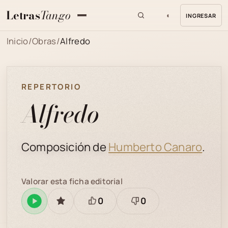
Letras
Tango
◐
INGRESAR
MENU
Inicio
/
Obras
/
Alfredo
REPERTORIO
Alfredo
Composición de
Humberto Canaro
.
Valorar esta ficha editorial
0
0
Reproducir
GUARDAR
Está
Necesita
en
bien
revisión