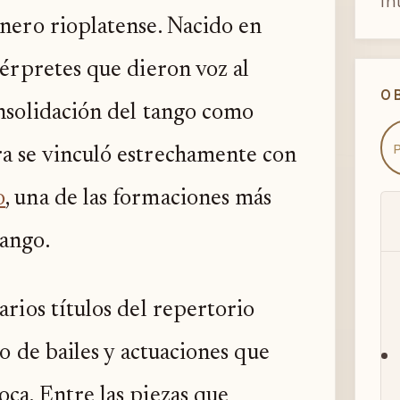
in
énero rioplatense. Nacido en
ntérpretes que dieron voz al
O
onsolidación del tango como
ra se vinculó estrechamente con
o
, una de las formaciones más
tango.
arios títulos del repertorio
to de bailes y actuaciones que
oca. Entre las piezas que