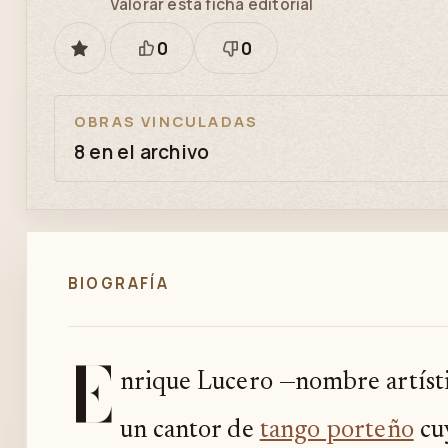
Valorar esta ficha editorial
0
0
GUARDAR
Está
Necesita
bien
revisión
OBRAS VINCULADAS
8 en el archivo
BIOGRAFÍA
E
nrique Lucero —nombre artíst
un cantor de
tango porteño
cuy