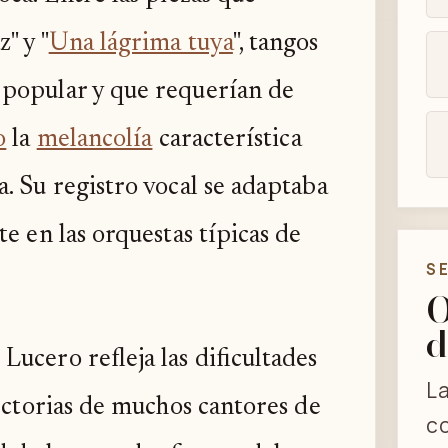
" y "
Una lágrima tuya
", tangos
 popular y que requerían de
o
la
melancolía
característica
. Su registro vocal se adaptaba
e en las orquestas típicas de
S
O
d
ucero refleja las dificultades
La
yectorias de muchos cantores de
co