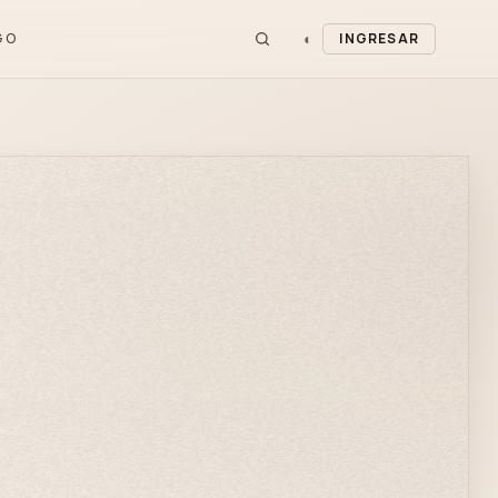
◐
GO
INGRESAR