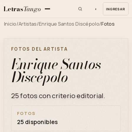
Letras
Tango
◐
INGRESAR
MENU
Inicio
/
Artistas
/
Enrique Santos Discépolo
/
Fotos
FOTOS DEL ARTISTA
Enrique Santos
Discépolo
25 fotos con criterio editorial.
FOTOS
25 disponibles