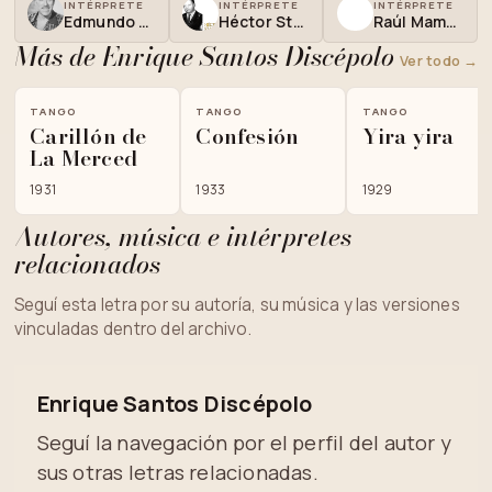
INTÉRPRETE
INTÉRPRETE
INTÉRPRETE
Edmundo Rivero
Héctor Stamponi
Raúl Mamone
Más de Enrique Santos Discépolo
Ver todo →
TANGO
TANGO
TANGO
Carillón de
Confesión
Yira yira
La Merced
1931
1933
1929
Autores, música e intérpretes
relacionados
Seguí esta letra por su autoría, su música y las versiones
vinculadas dentro del archivo.
Enrique Santos Discépolo
Seguí la navegación por el perfil del autor y
sus otras letras relacionadas.