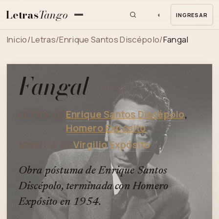
Letras
Tango
◐
INGRESAR
MENU
Inicio
/
Letras
/
Enrique Santos Discépolo
/
Fangal
Fangal
(1954)
Enrique Santos Discépolo
,
LETRA DE
Homero Expósito
Virgilio Expósito
MÚSICA DE
Obra póstuma de Enrique Santos
Discépolo, terminada con Homero
Expósito en 1954.