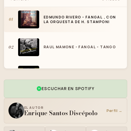
ORQUESTA DE H. STAMPONI
EDMUNDO RIVERO - FANGAL , CON
01
LA ORQUESTA DE H. STAMPONI
02
RAUL MAMONE - FANGAL - TANGO
03
FANGAL
ESCUCHAR EN SPOTIFY
04
FANGAL
EL AUTOR
Perfil →
Enrique Santos Discépolo
05
FANGAL (ALBUM VERSION)