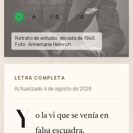
Valorar esta ficha editorial
0
0
Reproducir
GUARDAR
Está
Necesita
en
bien
revisión
Spotify
Retrato de estudio, década de 1940.
Foto: Annemarie Heinrich.
LETRA COMPLETA
Actualizado 4 de agosto de 2026
Y
o la vi que se venía en
falsa escuadra,