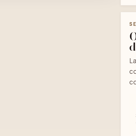
S
O
d
La
co
co