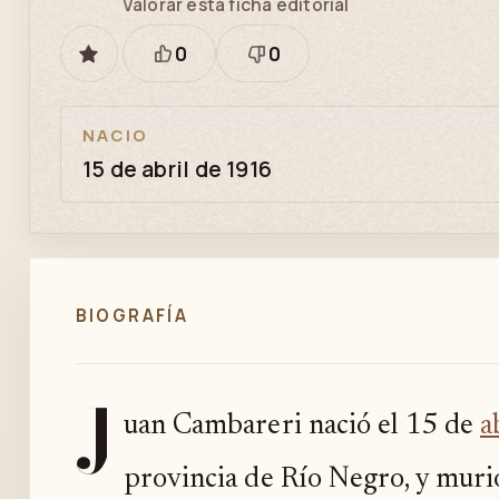
Valorar esta ficha editorial
0
0
GUARDAR
Está
Necesita
bien
revisión
NACIO
15 de abril de 1916
BIOGRAFÍA
J
uan Cambareri nació el 15 de
a
provincia de Río Negro, y muri