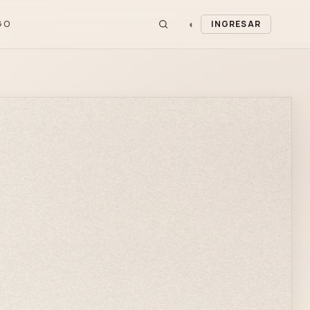
◐
GO
INGRESAR