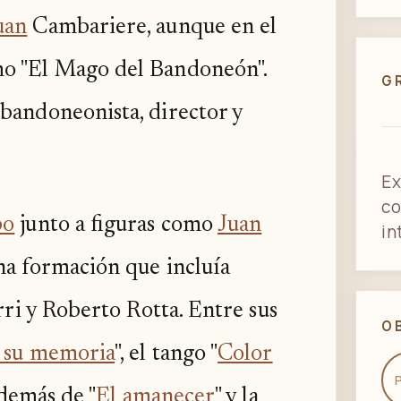
uan
Cambariere, aunque en el
mo "El Mago del Bandoneón".
G
bandoneonista, director y
Ex
co
po
junto a figuras como
Juan
in
na formación que incluía
ri y Roberto Rotta. Entre sus
O
 su memoria
", el tango "
Color
demás de "
El amanecer
" y la