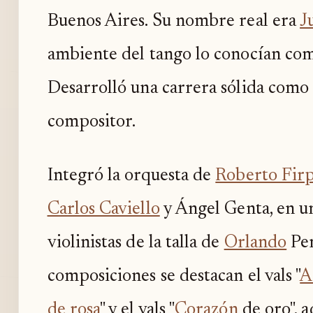
Buenos Aires. Su nombre real era
J
ambiente del tango lo conocían co
Desarrolló una carrera sólida como 
compositor.
Integró la orquesta de
Roberto Fir
Carlos Caviello
y Ángel Genta, en u
violinistas de la talla de
Orlando
Per
composiciones se destacan el vals "
A
de rosa
" y el vals "
Corazón
de oro", a