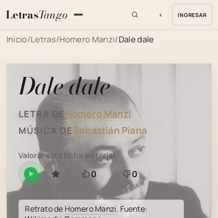
Letras
Tango
◐
INGRESAR
MENU
Inicio
/
Letras
/
Homero Manzi
/
Dale dale
Dale dale
Homero Manzi
LETRA DE
Sebastián Piana
MÚSICA DE
Valorar esta ficha editorial
0
0
Reproducir
GUARDAR
Está
Necesita
en
bien
revisión
Spotify
Retrato de
Homero Manzi
. Fuente: