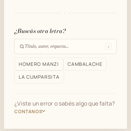
· · ·
¿Buscás otra letra?
/
Buscar
en
HOMERO MANZI
CAMBALACHE
el
LA CUMPARSITA
archivo
¿Viste un error o sabés algo que falta?
CONTANOS