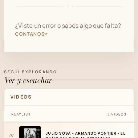
· · ·
¿Viste un error o sabés algo que falta?
CONTANOS
SEGUÍ EXPLORANDO
Ver y escuchar
VIDEOS
JULIO SOSA - ARMANDO PONTIER - EL
PLAYLIST
3 VIDEOS
BULIN DE LA CALLE AYACUCHO - TANGO EN
VIVO
JULIO SOSA - ARMANDO PONTIER - EL
01