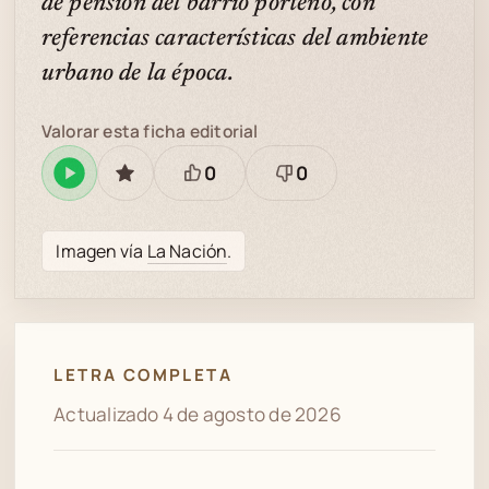
de pensión del barrio porteño, con
referencias características del ambiente
urbano de la época.
Valorar esta ficha editorial
0
0
Reproducir
GUARDAR
Está
Necesita
en
bien
revisión
Spotify
Imagen vía
La Nación
.
LETRA COMPLETA
Actualizado 4 de agosto de 2026