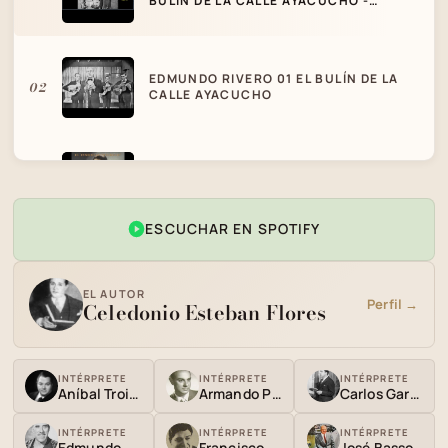
BULIN DE LA CALLE AYACUCHO -
TANGO EN VIVO
EDMUNDO RIVERO 01 EL BULÍN DE LA
02
CALLE AYACUCHO
ANIBAL TROILO - EL BULIN DE LA CALLE
03
AYACUCHO
ESCUCHAR EN SPOTIFY
EL AUTOR
Perfil →
Celedonio Esteban Flores
INTÉRPRETE
INTÉRPRETE
INTÉRPRETE
Aníbal Troilo
Armando Pontier
Carlos Gardel
INTÉRPRETE
INTÉRPRETE
INTÉRPRETE
Edmundo Rivero
Francisco Fiorentino
José Basso