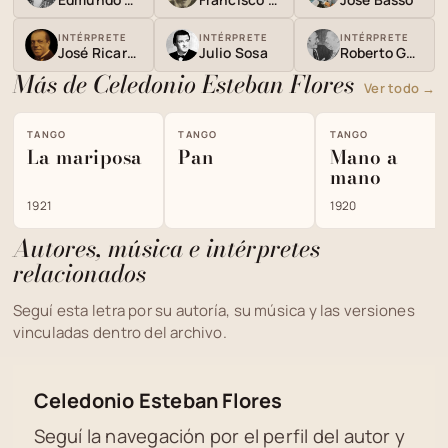
INTÉRPRETE
INTÉRPRETE
INTÉRPRETE
José Ricardo
Julio Sosa
Roberto Goyeneche
Más de Celedonio Esteban Flores
Ver todo →
TANGO
TANGO
TANGO
La mariposa
Pan
Mano a
mano
1921
1920
Autores, música e intérpretes
relacionados
Seguí esta letra por su autoría, su música y las versiones
vinculadas dentro del archivo.
Celedonio Esteban Flores
Seguí la navegación por el perfil del autor y