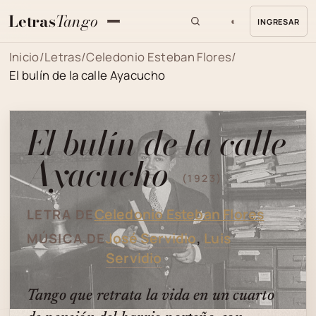
Letras
Tango
◐
INGRESAR
MENU
Inicio
/
Letras
/
Celedonio Esteban Flores
/
El bulín de la calle Ayacucho
El bulín de la calle
Ayacucho
(1923)
Celedonio Esteban Flores
LETRA DE
José Servidio
,
Luis
MÚSICA DE
Servidio
Tango que retrata la vida en un cuarto