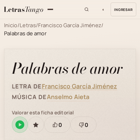
Letras
Tango
◐
INGRESAR
MENU
Inicio
/
Letras
/
Francisco García Jiménez
/
Palabras de amor
Palabras de amor
Francisco García Jiménez
LETRA DE
Anselmo Aieta
MÚSICA DE
Valorar esta ficha editorial
0
0
Reproducir
GUARDAR
Está
Necesita
en
bien
revisión