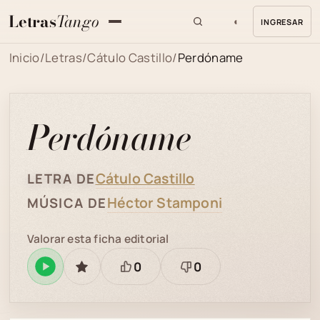
Letras
Tango
◐
INGRESAR
MENU
Inicio
/
Letras
/
Cátulo Castillo
/
Perdóname
Perdóname
Cátulo Castillo
LETRA DE
Héctor Stamponi
MÚSICA DE
Valorar esta ficha editorial
0
0
Reproducir
GUARDAR
Está
Necesita
en
bien
revisión
Spotify