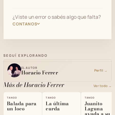
¿Viste un error o sabés algo que falta?
CONTANOS
SEGUÍ EXPLORANDO
EL AUTOR
Perfil →
Horacio Ferrer
Más de Horacio Ferrer
Ver todo →
TANGO
TANGO
TANGO
Balada para
La última
Juanito
un loco
curda
Laguna
ayuda a su