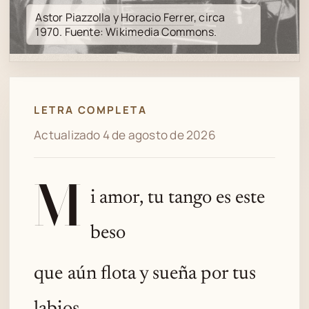
Spotify
Astor Piazzolla
y
Horacio Ferrer
, circa
1970. Fuente: Wikimedia Commons.
LETRA COMPLETA
Actualizado 4 de agosto de 2026
M
i amor, tu tango es este
beso
que aún flota y sueña por tus