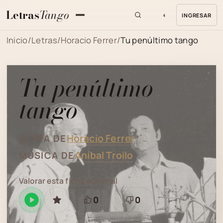
Letras
Tango
◐
INGRESAR
MENU
Inicio
/
Letras
/
Horacio Ferrer
/
Tu penúltimo tango
Tu penúltimo
tango
Horacio Ferrer
LETRA DE
Aníbal Troilo
MÚSICA DE
Valorar esta ficha editorial
0
0
Reproducir
GUARDAR
Está
Necesita
en
bien
revisión