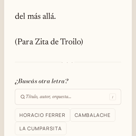
del más allá.
(Para Zita de Troilo)
· · ·
¿Buscás otra letra?
/
Buscar
en
HORACIO FERRER
CAMBALACHE
el
LA CUMPARSITA
archivo