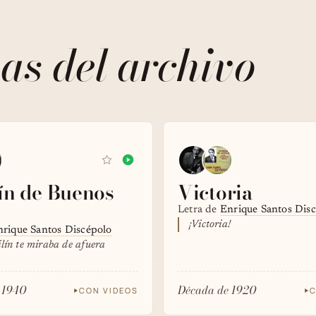
as del archivo
ín de Buenos
Victoria
Letra de
Enrique Santos Dis
¡Victoria!
rique Santos Discépolo
ilín te miraba de afuera
 1940
Década de 1920
CON VIDEOS
C