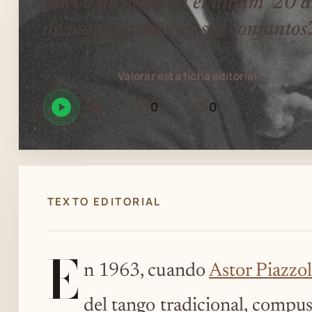
nuevo incluida en el álbum '20 
de vanguardia con sus conjuntos'
Valorar esta ficha editorial
0
0
Reproducir
GUARDAR
Está
Necesita
en
bien
revisión
Spotify
TEXTO EDITORIAL
E
n 1963, cuando
Astor Piazzol
del tango tradicional, compus