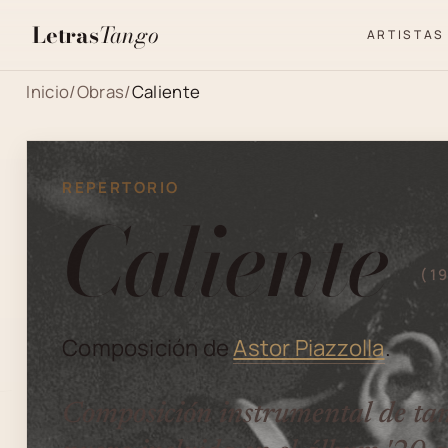
Letras
Tango
ARTISTAS
Inicio
/
Obras
/
Caliente
REPERTORIO
Caliente
(1
Composición de
Astor Piazzolla
.
Composición instrumental de ta