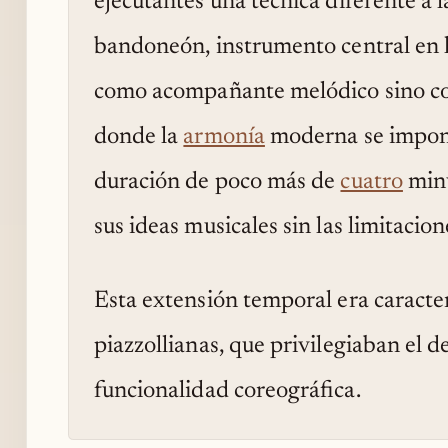
ejecutantes una técnica diferente a l
bandoneón, instrumento central en l
como acompañante melódico sino c
donde la
armonía
moderna se impone 
duración de poco más de
cuatro
minu
sus ideas musicales sin las limitacio
Esta extensión temporal era caracter
piazzollianas, que privilegiaban el d
funcionalidad coreográfica.