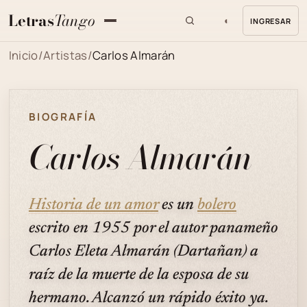
Letras
Tango
◐
INGRESAR
MENU
Inicio
/
Artistas
/
Carlos Almarán
BIOGRAFÍA
Carlos Almarán
Historia de un amor
es un
bolero
escrito en 1955 por el autor panameño
Carlos Eleta Almarán (Dartañan) a
raíz de la muerte de la esposa de su
hermano. Alcanzó un rápido éxito ya.