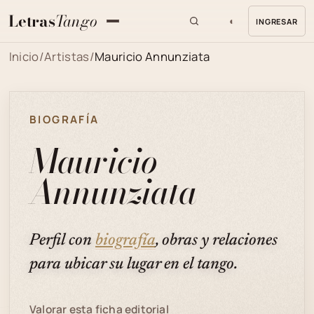
Letras
Tango
◐
INGRESAR
MENU
Inicio
/
Artistas
/
Mauricio Annunziata
BIOGRAFÍA
Mauricio
Annunziata
Perfil con
biografía
, obras y relaciones
para ubicar su lugar en el tango.
Valorar esta ficha editorial