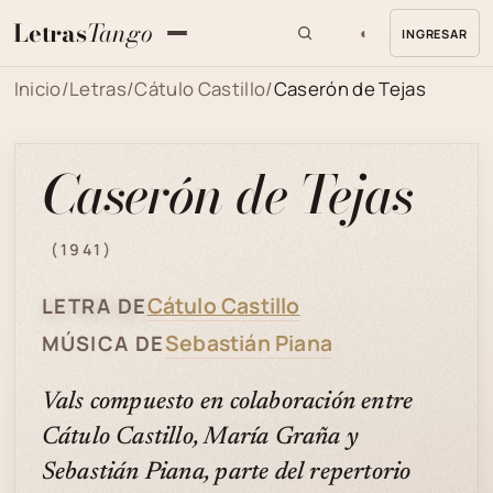
Letras
Tango
◐
INGRESAR
MENU
Inicio
/
Letras
/
Cátulo Castillo
/
Caserón de Tejas
Caserón de Tejas
(1941)
Cátulo Castillo
LETRA DE
Sebastián Piana
MÚSICA DE
Vals compuesto en colaboración entre
Cátulo Castillo, María Graña y
Sebastián Piana, parte del repertorio