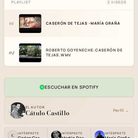
PLAYLIST
2 VIDEOS
CASERÓN DE TEJAS -MARÍA GRAÑA
01
CASERÓN DE TEJAS -MARÍA GRAÑA
ROBERTO GOYENECHE.CASERÓN DE
02
TEJAS.WMV
ESCUCHAR EN SPOTIFY
EL AUTOR
Perfil →
Cátulo Castillo
INTÉRPRETE
INTÉRPRETE
INTÉRPRETE
C
Carlos García
Martín Darré
María Graña