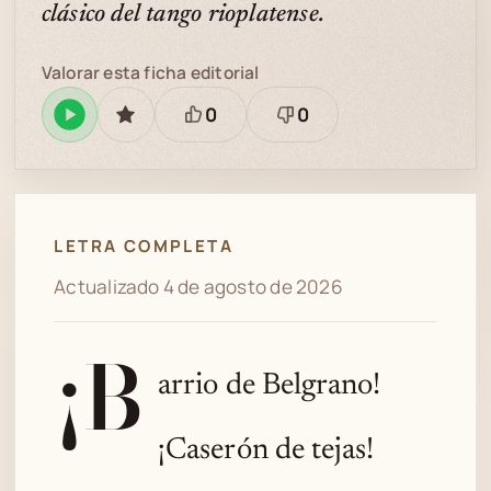
clásico del tango rioplatense.
Valorar esta ficha editorial
0
0
Reproducir
GUARDAR
Está
Necesita
en
bien
revisión
Spotify
LETRA COMPLETA
Actualizado 4 de agosto de 2026
¡B
arrio de Belgrano!
¡Caserón de tejas!