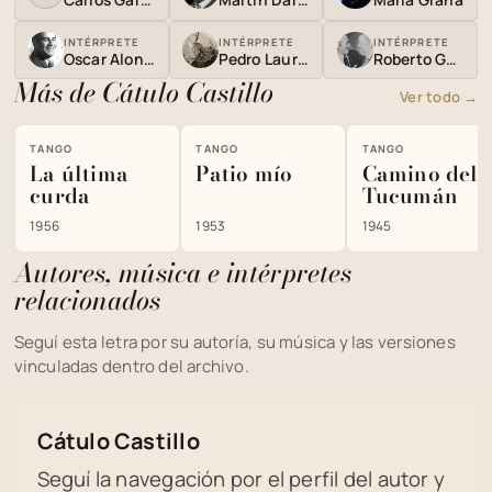
INTÉRPRETE
INTÉRPRETE
INTÉRPRETE
Oscar Alonso
Pedro Laurenz
Roberto Goyeneche
Más de Cátulo Castillo
Ver todo →
TANGO
TANGO
TANGO
La última
Patio mío
Camino del
curda
Tucumán
1956
1953
1945
Autores, música e intérpretes
relacionados
Seguí esta letra por su autoría, su música y las versiones
vinculadas dentro del archivo.
Cátulo Castillo
Seguí la navegación por el perfil del autor y