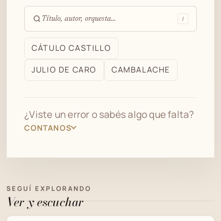
/
Buscar
en
CÁTULO CASTILLO
el
JULIO DE CARO
CAMBALACHE
archivo
¿Viste un error o sabés algo que falta?
CONTANOS
SEGUÍ EXPLORANDO
Ver y escuchar