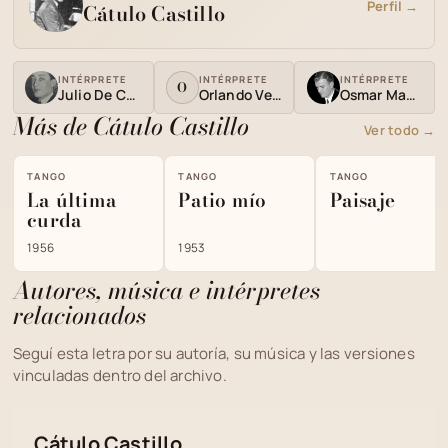
Perfil →
Cátulo Castillo
INTÉRPRETE
INTÉRPRETE
INTÉRPRETE
O
Julio De Caro
Orlando Verri
Osmar Maderna
Más de Cátulo Castillo
Ver todo →
TANGO
TANGO
TANGO
La última
Patio mío
Paisaje
curda
1956
1953
Autores, música e intérpretes
relacionados
Seguí esta letra por su autoría, su música y las versiones
vinculadas dentro del archivo.
Cátulo Castillo