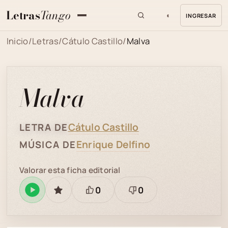
Letras
Tango
◐
INGRESAR
MENU
Inicio
/
Letras
/
Cátulo Castillo
/
Malva
Malva
Cátulo Castillo
LETRA DE
Enrique Delfino
MÚSICA DE
Valorar esta ficha editorial
0
0
Reproducir
GUARDAR
Está
Necesita
en
bien
revisión
Spotify