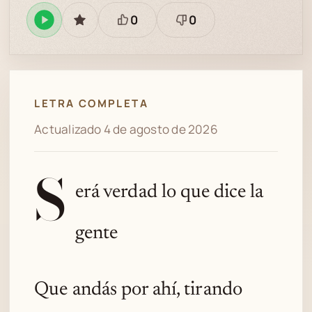
0
0
Reproducir
GUARDAR
Está
Necesita
en
bien
revisión
Spotify
LETRA COMPLETA
Actualizado 4 de agosto de 2026
S
erá verdad lo que dice la
gente
Que andás por ahí, tirando