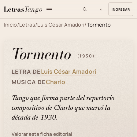
Letras
Tango
◐
INGRESAR
MENU
Inicio
/
Letras
/
Luis César Amadori
/
Tormento
Tormento
(1930)
Luis César Amadori
LETRA DE
Charlo
MÚSICA DE
Tango que forma parte del repertorio
compositivo de Charlo que marcó la
década de 1930.
Valorar esta ficha editorial