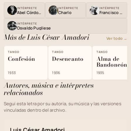
INTÉRPRETE
INTÉRPRETE
INTÉRPRETE
Abel Córdoba
Charlo
Francisco Canaro
INTÉRPRETE
Osvaldo Pugliese
Más de Luis César Amadori
Ver todo →
TANGO
TANGO
TANGO
Confesión
Desencanto
Alma de
Bandoneón
1933
1936
1935
Autores, música e intérpretes
relacionados
Seguí esta letra por su autoría, su música y las versiones
vinculadas dentro del archivo.
Luis César Amadori