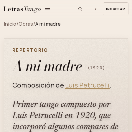
Letras
Tango
◐
INGRESAR
MENU
Inicio
/
Obras
/
A mi madre
REPERTORIO
A mi madre
(1920)
Composición de
Luis Petrucelli
.
Primer tango compuesto por
Luis Petrucelli en 1920, que
incorporó algunos compases de