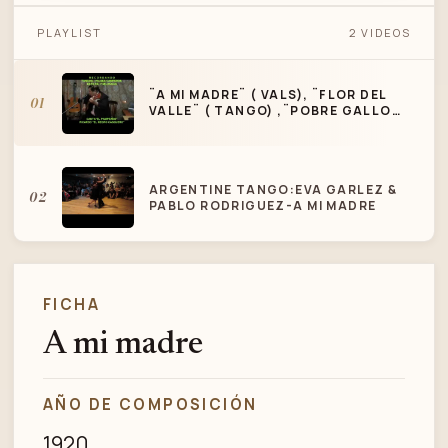
¨A MI MADRE¨ ( VALS), ¨FLOR DEL VALLE¨
PLAYLIST
2 VIDEOS
( TANGO) ,¨POBRE GALLO BATARAZ¨ Y¨Y
NO CANTE PARA TI¨ ..
¨A MI MADRE¨ ( VALS), ¨FLOR DEL
01
VALLE¨ ( TANGO) ,¨POBRE GALLO
BATARAZ¨ Y¨Y NO CANTE PARA TI¨ ..
ARGENTINE TANGO:EVA GARLEZ &
02
PABLO RODRIGUEZ-A MI MADRE
FICHA
A mi madre
AÑO DE COMPOSICIÓN
1920