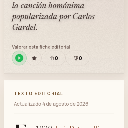
la canción homónima
popularizada por Carlos
Gardel.
Valorar esta ficha editorial
0
0
Reproducir
GUARDAR
Está
Necesita
en
bien
revisión
Spotify
TEXTO EDITORIAL
Actualizado 4 de agosto de 2026