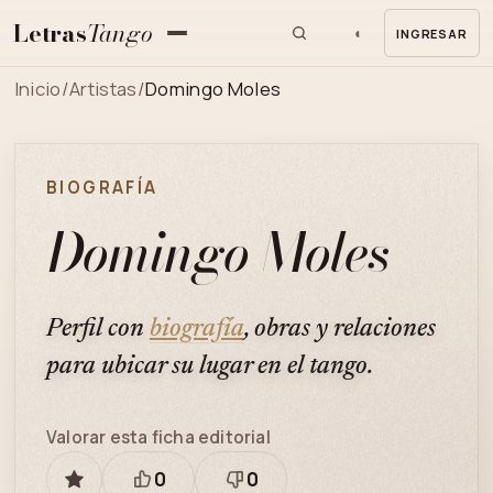
Letras
Tango
◐
INGRESAR
MENU
Inicio
/
Artistas
/
Domingo Moles
BIOGRAFÍA
Domingo Moles
Perfil con
biografía
, obras y relaciones
para ubicar su lugar en el tango.
Valorar esta ficha editorial
0
0
GUARDAR
Está
Necesita