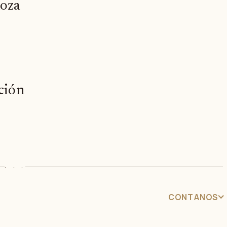
moza
oción
· · ·
CONTANOS