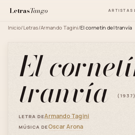
Letras
Tango
ARTISTAS
Inicio
/
Letras
/
Armando Tagini
/
El cornetín del tranvía
El cornetí
tranvía
(1937
Armando Tagini
LETRA DE
Oscar Arona
MÚSICA DE