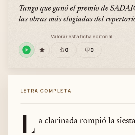
Tango que ganó el premio de SADAIC
las obras más elogiadas del repertori
Valorar esta ficha editorial
0
0
Reproducir
GUARDAR
Está
Necesita
en
bien
revisión
Spotify
LETRA COMPLETA
L
a clarinada rompió la siest