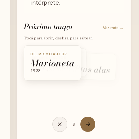
intérprete.
Próximo tango
Ver más →
Tocá para abrir, deslizá para saltear.
DEL MISMO AUTOR
DEL MISMO AUTOR
Marioneta
DEL MISMO AUTOR
Buey manso
Llévame en tus alas
1928
8