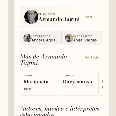
EL AUTOR
Perfil →
Armando Tagini
INTÉRPRETE
INTÉRPRETE
Ángel D'Agostino
Ángel Vargas
Más de Armando
Ver todo →
Tagini
TANGO
TANGO
TANGO
Marioneta
Buey manso
Lléva
tus a
1928
Autores, música e intérpretes
relacionados