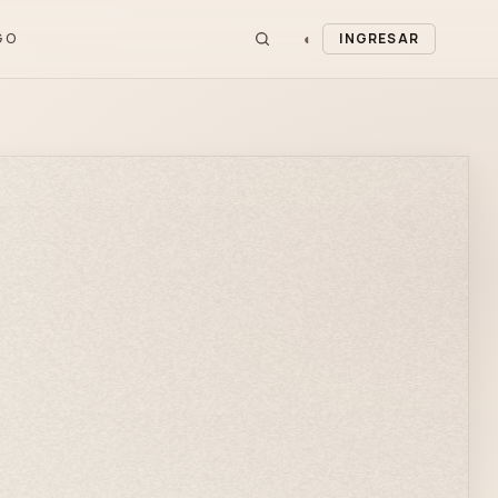
◐
GO
INGRESAR