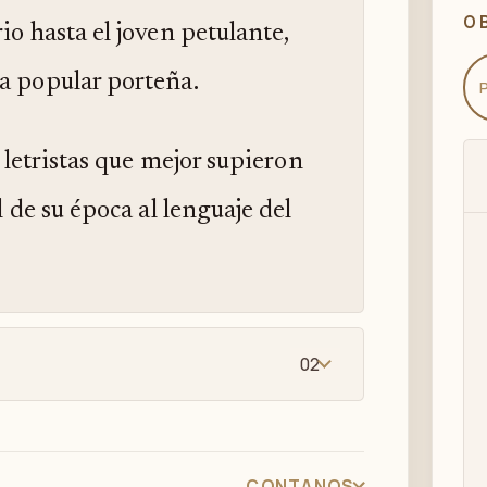
03
O
io hasta el joven petulante,
la popular porteña.
04
s letristas que mejor supieron
l de su época al lenguaje del
05
06
02
07
CONTANOS