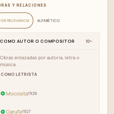
JULIA VIDAL - MAULA - TANGO
BRAS Y RELACIONES
POR RELEVANCIA
ALFABÉTICO
DONATO RACCIATTI - OLGA DELGROSSI
- MAULA - TANGO
COMO AUTOR O COMPOSITOR
10
CUARTETO TIPICO ENRIQUE MORA -
DIANA DURÁN - MAULA - TANGO
Obras enlazadas por autoría, letra o
música.
MI PAPITO - MERELLO
COMO LETRISTA
Mocosita
1926
ANA RUIZ TANGO MI PAPITO - SHOW
MUJER AL 2 X 4
Garufa
1927