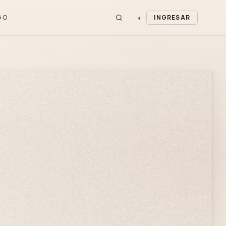
◐
GO
INGRESAR