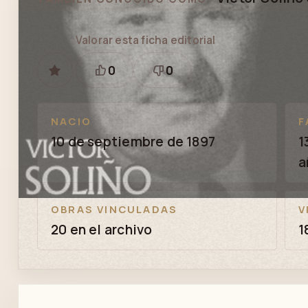
Valorar esta ficha editorial
0
0
GUARDAR
Está
Necesita
bien
revisión
NACIO
F
10 de septiembre de 1897
1
a
OBRAS VINCULADAS
V
20 en el archivo
1