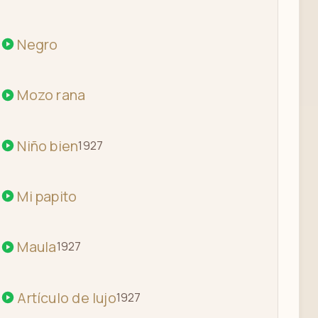
ALFREDO DE ANGELIS "MOCOSITA " [HQ]
Negro
Mozo rana
Niño bien
1927
Mi papito
Maula
1927
Artículo de lujo
1927