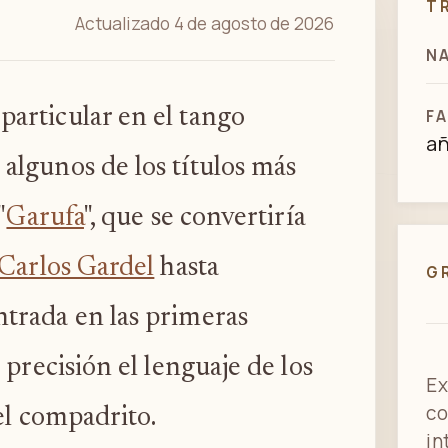
T
Actualizado 4 de agosto de 2026
N
particular en el tango
FA
a
 algunos de los títulos más
"
Garufa
", que se convertiría
Carlos Gardel
hasta
G
ntrada en las primeras
precisión el lenguaje de los
Ex
co
el compadrito.
in