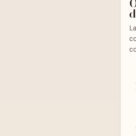
O
d
La
co
co