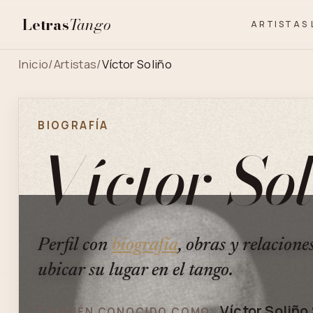
Letras
Tango
ARTISTAS
Inicio
/
Artistas
/
Víctor Soliño
BIOGRAFÍA
Víctor So
Perfil con
biografía
, obras y relacione
ubicar su lugar en el tango.
Víctor Soliño
TAMBIÉN CONOCIDO COMO