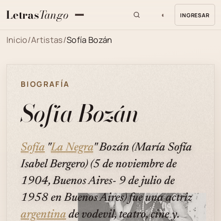
Letras
Tango
◐
INGRESAR
MENU
Inicio
/
Artistas
/
Sofía Bozán
BIOGRAFÍA
Sofía Bozán
Sofía
"
La Negra
" Bozán (María Sofía
Isabel Bergero) (5 de noviembre de
1904, Buenos Aires- 9 de julio de
1958 en Buenos Aires) fue una actriz
argentina
de vodevil, teatro, cine y.