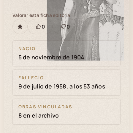
Valorar esta ficha editorial
0
0
GUARDAR
Está
Necesita
bien
revisión
NACIO
5 de noviembre de 1904
FALLECIO
9 de julio de 1958, a los 53 años
OBRAS VINCULADAS
8 en el archivo