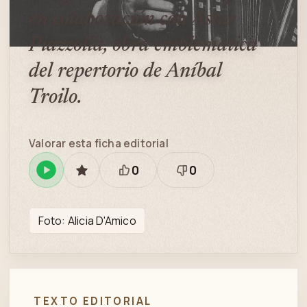
en colaboración con Astor
Piazzolla, obra emblemática
del repertorio de Aníbal
Troilo.
Valorar esta ficha editorial
0
0
Reproducir
GUARDAR
Está
Necesita
en
bien
revisión
Spotify
Foto: Alicia D'Amico
TEXTO EDITORIAL