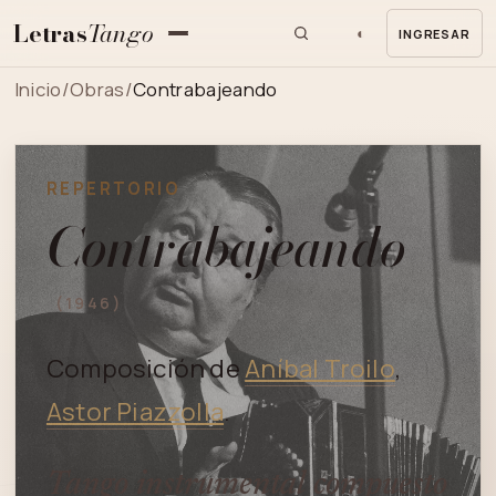
Letras
Tango
◐
INGRESAR
MENU
Inicio
/
Obras
/
Contrabajeando
REPERTORIO
Contrabajeando
(1946)
Composición de
Aníbal Troilo
,
Astor Piazzolla
.
Tango instrumental compuesto