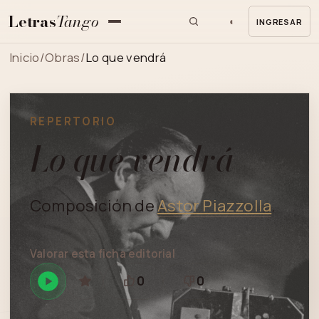
Letras
Tango
◐
INGRESAR
MENU
Inicio
/
Obras
/
Lo que vendrá
REPERTORIO
Lo que vendrá
Composición de
Astor Piazzolla
.
Valorar esta ficha editorial
0
0
Reproducir
GUARDAR
Está
Necesita
en
bien
revisión