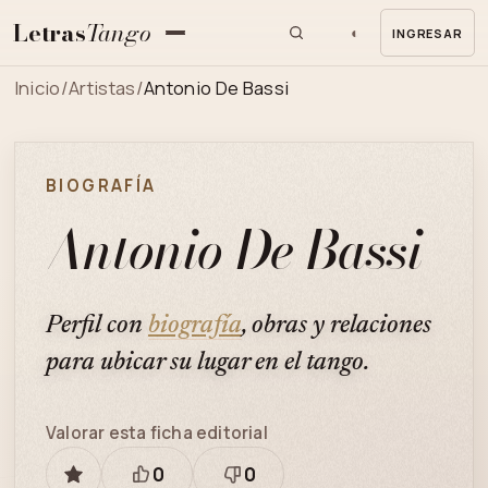
Letras
Tango
◐
INGRESAR
MENU
Inicio
/
Artistas
/
Antonio De Bassi
BIOGRAFÍA
Antonio De Bassi
Perfil con
biografía
, obras y relaciones
para ubicar su lugar en el tango.
Valorar esta ficha editorial
0
0
GUARDAR
Está
Necesita