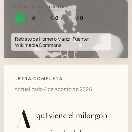
Valorar esta ficha editorial
0
0
Reproducir
GUARDAR
Está
Necesita
en
bien
revisión
Spotify
Retrato de
Homero Manzi
. Fuente:
Wikimedia Commons.
LETRA COMPLETA
Actualizado 4 de agosto de 2026
A
quí viene el milongón