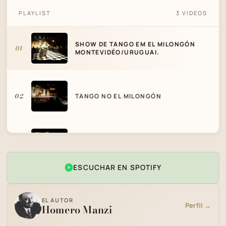
SHOW DE TANGO EM EL MILONGÓN
PLAYLIST
3 VIDEOS
MONTEVIDÉO/URUGUAI.
SHOW DE TANGO EM EL MILONGÓN
01
MONTEVIDÉO/URUGUAI.
02
TANGO NO EL MILONGÓN
ARIEL ALARCÓN Y JOHANA BURBANO -
03
SHOW DE TANGO MILONGÓN
JACARANDA
ESCUCHAR EN SPOTIFY
EL AUTOR
Perfil →
Homero Manzi