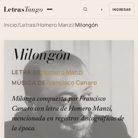
Letras
Tango
◐
INGRESAR
MENU
Inicio
/
Letras
/
Homero Manzi
/
Milongón
Milongón
Homero Manzi
LETRA DE
Francisco Canaro
MÚSICA DE
Milonga compuesta por Francisco
Canaro con letra de Homero Manzi,
mencionada en registros discográficos de
la época.