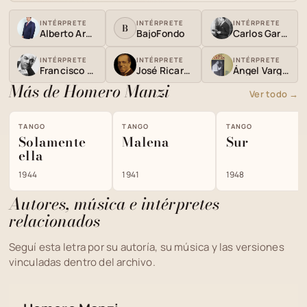
INTÉRPRETE
INTÉRPRETE
INTÉRPRETE
B
Alberto Arenas
BajoFondo
Carlos Gardel
INTÉRPRETE
INTÉRPRETE
INTÉRPRETE
Francisco Canaro
José Ricardo
Ángel Vargas
Más de Homero Manzi
Ver todo →
TANGO
TANGO
TANGO
Solamente
Malena
Sur
ella
1944
1941
1948
Autores, música e intérpretes
relacionados
Seguí esta letra por su autoría, su música y las versiones
vinculadas dentro del archivo.