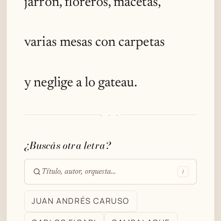
jarrón, floreros, macetas,
varias mesas con carpetas
y neglige a lo gateau.
· · ·
¿Buscás otra letra?
/
Buscar
en
JUAN ANDRÉS CARUSO
el