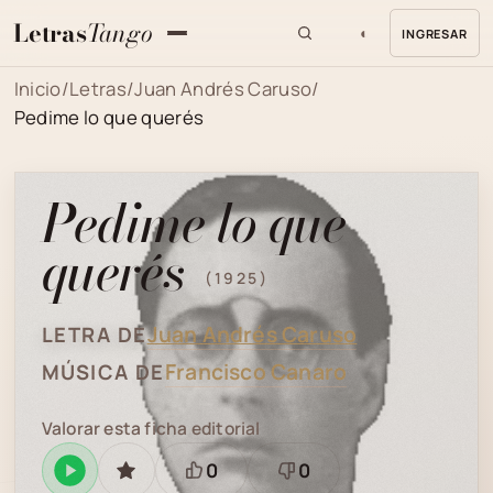
Letras
Tango
◐
INGRESAR
MENU
Inicio
/
Letras
/
Juan Andrés Caruso
/
Pedime lo que querés
Pedime lo que
querés
(1925)
Juan Andrés Caruso
LETRA DE
Francisco Canaro
MÚSICA DE
Valorar esta ficha editorial
0
0
Reproducir
GUARDAR
Está
Necesita