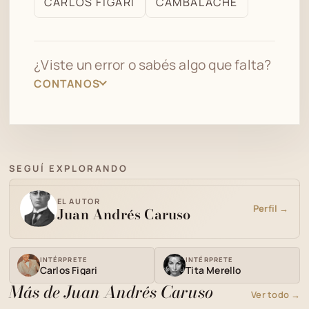
CARLOS FIGARI
CAMBALACHE
archivo
¿Viste un error o sabés algo que falta?
CONTANOS
SEGUÍ EXPLORANDO
EL AUTOR
Perfil →
Juan Andrés Caruso
INTÉRPRETE
INTÉRPRETE
Carlos Figari
Tita Merello
Más de Juan Andrés Caruso
Ver todo →