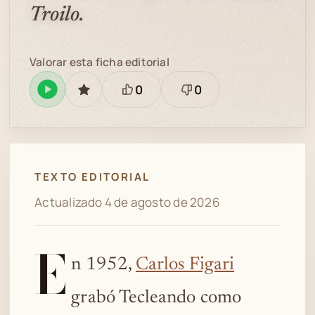
Troilo.
Valorar esta ficha editorial
0
0
Reproducir
GUARDAR
Está
Necesita
en
bien
revisión
Spotify
TEXTO EDITORIAL
Actualizado 4 de agosto de 2026
E
n 1952,
Carlos Figari
grabó Tecleando como