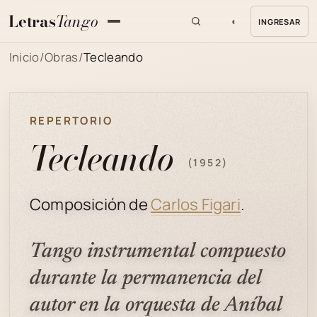
Letras
Tango
◐
INGRESAR
MENU
Inicio
/
Obras
/
Tecleando
REPERTORIO
Tecleando
(1952)
Composición de
Carlos Figari
.
Tango instrumental compuesto
durante la permanencia del
autor en la orquesta de Aníbal