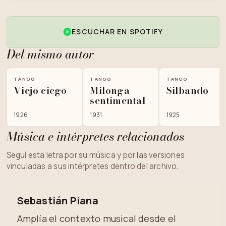
SOBRE EL PUCHO - ROBERTO
03
MALESTAR CON SEBASTIÁN PIANA -
TANGO DE PIANA Y JOSÉ GONZÁLEZ
CASTILLO
ESCUCHAR EN SPOTIFY
Del mismo autor
TANGO
TANGO
TANGO
Viejo ciego
Milonga
Silbando
sentimental
1926
1931
1925
Música e intérpretes relacionados
Seguí esta letra por su música y por las versiones
vinculadas a sus intérpretes dentro del archivo.
Sebastián Piana
Amplía el contexto musical desde el