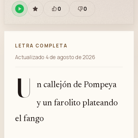
0
0
Reproducir
GUARDAR
Está
Necesita
en
bien
revisión
Spotify
LETRA COMPLETA
Actualizado 4 de agosto de 2026
U
n callejón de Pompeya
y un farolito plateando
el fango