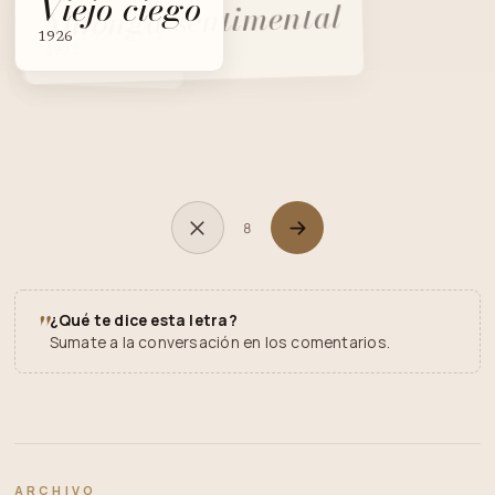
Viejo ciego
Milonga sentimental
DEL MISMO AUTOR
Silbando
1926
1931
1925
8
"
¿Qué te dice esta letra?
Sumate a la conversación en los comentarios.
ARCHIVO