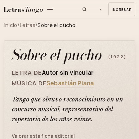
Letras
Tango
◐
INGRESAR
MENU
Inicio
/
Letras
/
Sobre el pucho
Sobre el pucho
(1922)
Autor sin vincular
LETRA DE
Sebastián Piana
MÚSICA DE
Tango que obtuvo reconocimiento en un
concurso musical, representativo del
repertorio de los años veinte.
Valorar esta ficha editorial