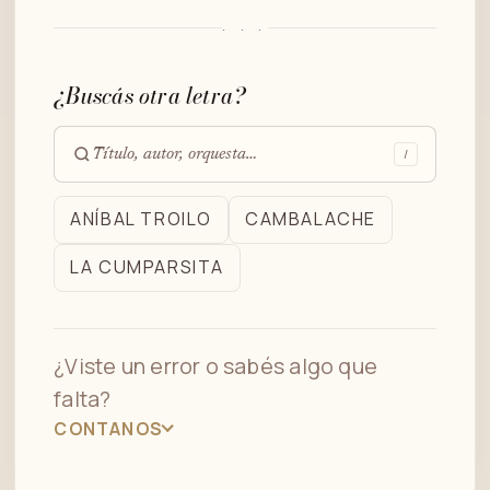
· · ·
¿Buscás otra letra?
/
Buscar
en
ANÍBAL TROILO
CAMBALACHE
el
LA CUMPARSITA
archivo
¿Viste un error o sabés algo que
falta?
CONTANOS