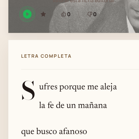
Valorar esta ficha editorial
0
0
Reproducir
GUARDAR
Está
Necesita
en
bien
revisión
Spotify
LETRA COMPLETA
S
ufres porque me aleja
la fe de un mañana
que busco afanoso