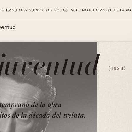
LETRAS
OBRAS
VIDEOS
FOTOS
MILONGAS
GRAFO
BOTANG
ventud
 juventud
(1928)
 temprano de la obra
tos de la década del treinta.