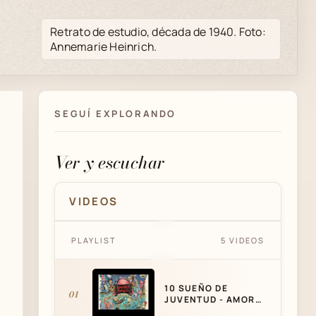
Retrato de estudio, década de 1940. Foto:
Annemarie Heinrich.
SEGUÍ EXPLORANDO
Ver y escuchar
VIDEOS
10 SUEÑO DE JUVENTUD -
PLAYLIST
5 VIDEOS
AMORES TANGOS
10 SUEÑO DE
01
JUVENTUD - AMORES
TANGOS