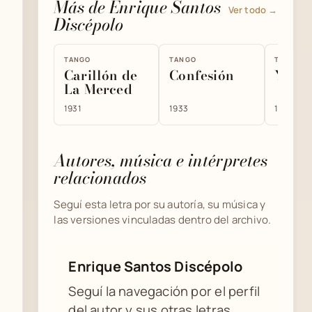
Más de Enrique Santos
Ver todo →
Discépolo
TANGO
TANGO
TANGO
Carillón de
Confesión
Yira 
La Merced
1931
1933
1929
Autores, música e intérpretes
relacionados
Seguí esta letra por su autoría, su música y
las versiones vinculadas dentro del archivo.
Enrique Santos Discépolo
Seguí la navegación por el perfil
del autor y sus otras letras