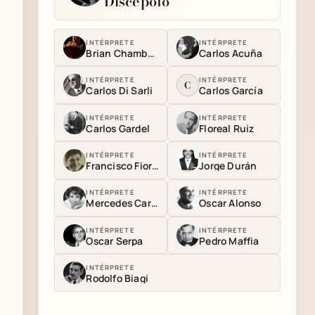
Discépolo
INTÉRPRETE
INTÉRPRETE
Brian Chambouleyron
Carlos Acuña
INTÉRPRETE
INTÉRPRETE
C
Carlos Di Sarli
Carlos García
INTÉRPRETE
INTÉRPRETE
Carlos Gardel
Floreal Ruiz
INTÉRPRETE
INTÉRPRETE
Francisco Fiorentino
Jorge Durán
INTÉRPRETE
INTÉRPRETE
Mercedes Carné
Oscar Alonso
INTÉRPRETE
INTÉRPRETE
Oscar Serpa
Pedro Maffia
INTÉRPRETE
Rodolfo Biagi