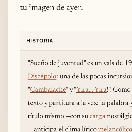
tu imagen de ayer.
HISTORIA
"Sueño de juventud" es un vals de 1
Discépolo
: una de las pocas incursio
"
Cambalache
" y "
Yira... Yira
!". Como
texto y partitura a la vez: la palabr
título mismo —con su
carga
nostálgic
— anticipa el clima lírico
melancólic