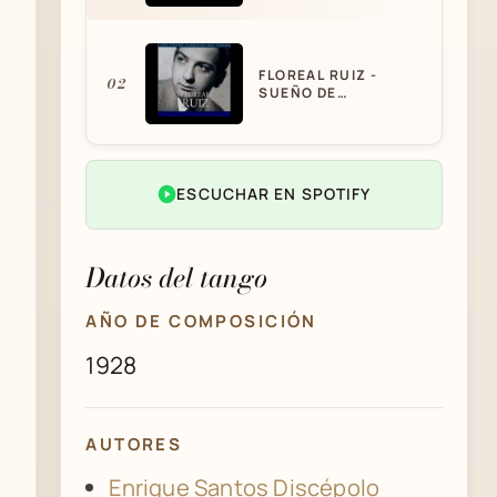
FLOREAL RUIZ -
02
SUEÑO DE
JUVENTUD
SUEÑO DE
ESCUCHAR EN SPOTIFY
03
JUVENTUD - DI SARLI
JORGE DURAN
Datos del tango
CARLOS DI SARLI -
04
AÑO DE COMPOSICIÓN
JORGE DURÁN -
SUEÑO DE
JUVENTUD - VALS -
1928
1945
SUEÑO DE
05
JUVENTUD
AUTORES
Enrique Santos Discépolo