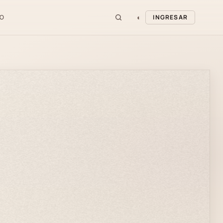
◐
O
INGRESAR