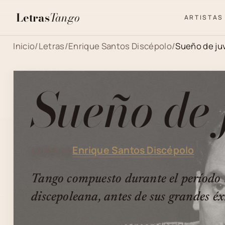
Letras
Tango
ARTISTAS
Inicio
/
Letras
/
Enrique Santos Discépolo
/
Sueño de ju
Sueño de
Enrique Santos Discépolo
LETRA DE
Tango compuesto durante el período
discepoleana, antes de sus grandes éxi